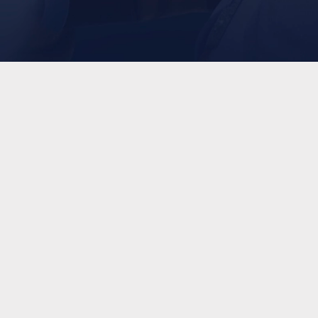
tor Mix Parlay
Link Alternatif Visabet88
RTP Slo
Lisensi
T ONLINE TERPERCAYA DI INDONESIA
ISABET88 LIVE CASINO | VISABET88 POKER | VISABET88 SPORTSBOO
SABET88 IDNTRADE | VISABET88 IDNRNG | VISABET88 PROMOSI | VISABE
 Online terpercaya
resmi aman dengan partner Provider Terbesar & Terkenal
e ID anda sudah bisa memainkan semua permainan
taruhan judi online terga
ive, togel, tembak ikan, taruhan esport dan judi sportbook yang pastinya seru 