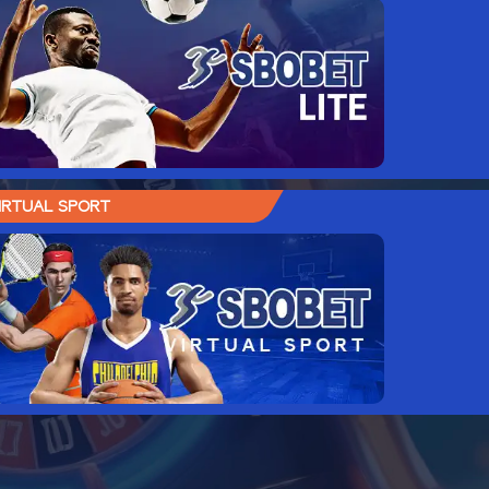
IRTUAL SPORT