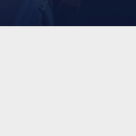
t
Zona Visabet88
K |
T88
 di
cor
dan