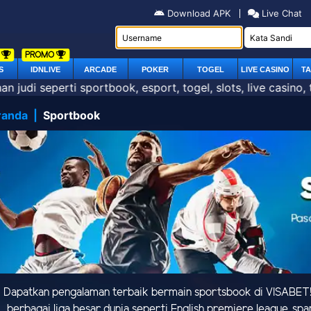
Download APK
Live Chat
O
PROMO
S
IDNLIVE
ARCADE
POKER
TOGEL
LIVE CASINO
T
rtbook, esport, togel, slots, live casino, tembak ikan, 
randa
Sportbook
Dapatkan pengalaman terbaik bermain sportsbook di VISABET! 
berbagai liga besar dunia seperti English premiere league, span