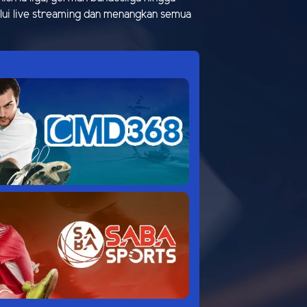
lui live streaming dan menangkan semua