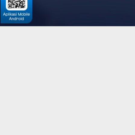
Jadwal bank
Kalkula
VISABET88 AGEN SLO
VISABET88 SLOTS | VISABET88 ESPORT | V
VISABET88 TANGKAS | VISABET88 TOGEL | VI
REFERRAL |
Agen Taruhan Online
&
Situs Judi
indonesia. Dengan hanya mempunyai 1 Usernam
mulai dari Slot, live casino, game tangkas, idnl