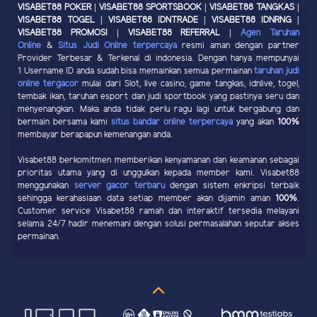
VISABET88 POKER | VISABET88 SPORTSBOOK | VISABET88 TANGKAS |
VISABET88 TOGEL | VISABET88 IDNTRADE | VISABET88 IDNRNG |
VISABET88 PROMOSI | VISABET88 REFERRAL |
Agen Taruhan
Online
&
Situs Judi Online terpercaya
resmi aman dengan partner
Provider Terbesar & Terkenal di indonesia. Dengan hanya mempunyai
1 Username ID anda sudah bisa memainkan semua permainan
taruhan judi
online tergacor
mulai dari Slot, live casino, game tangkas, idnlive, togel,
tembak ikan, taruhan esport dan judi sportbook yang pastinya seru dan
menyenangkan. Maka anda tidak perlu ragu lagi untuk bergabung dan
bermain bersama kami
situs bandar online terpercaya
yang akan
100%
membayar berapapun kemenangan anda.
Visabet88 berkomitmen memberikan kenyamanan dan keamanan sebagai
prioritas utama yang di unggulkan kepada member kami. Visabet88
menggunakan
server gacor terbaru
dengan sistem enkripsi terbaik
sehingga kerahasiaan data setiap member akan dijamin aman
100%
.
Customer service Visabet88 ramah dan interaktif tersedia melayani
selama 24/7 hadir menemani dengan solusi permasalahan seputar akses
permainan.